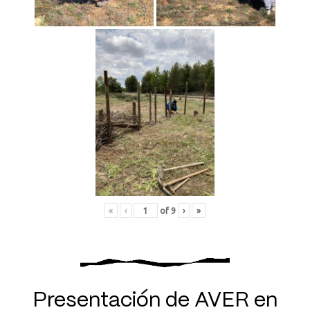
«
‹
of
9
›
»
Presentación de AVER en