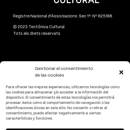
Registre Nacional d’Associacions: Sec 1ª. Nº 625186
© 2023 Tectónica Cultural.
Tots els drets reservats
CONTACTE
Gestionar el consentimiento
de las cookies
info@tectonicacultural.org
www.tectonicacultural.org
Para ofrecer las mejores experiencias, utilizamos tecnologías como
las cookies para almacenar y/o acceder a la información del
dispositivo. El consentimiento de estas tecnologías nos permitirá
procesar datos como el comportamiento de navegación o las
identificaciones únicas en este sitio. No consentir o retirar el
consentimiento, puede afectar negativamente a ciertas
características y funciones.
PRIVACITAT