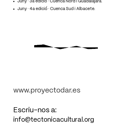
Juny · 3a edició · Cuenca Nord i Guadalajara.
Juny · 4a edició · Cuenca Sud i Albacete.
www.proyectodar.es
Escriu-nos a:
info@tectonicacultural.org